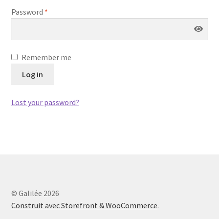
Newsletter
Password
*
Page d’exemple
Remember me
Panier
Log in
redirect wordpress
Lost your password?
Thank You for Purchase
User Account
Validation de la commande
© Galilée 2026
Construit avec Storefront & WooCommerce
.